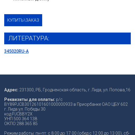
КУПИТЬ\ЗАКАЗ
ЛИТЕРАТУРА:
345020RU-A
Адрес:
231300, РБ, Гродненская область, г. Лида, ул. Попова,16
Реквизиты для оплаты:
р/с
ВY89PJCB30126101601000000933 в Приорбанке ОАО ЦБУ 602
г. Лида ул. Победы 30
код PJCBBY2X
УНП 500 364 138
ОКПО 288 365 85
Режим работы: пн-пт: с 8 00 до 17 00 (обед с 12 00 до 13 00), сб-