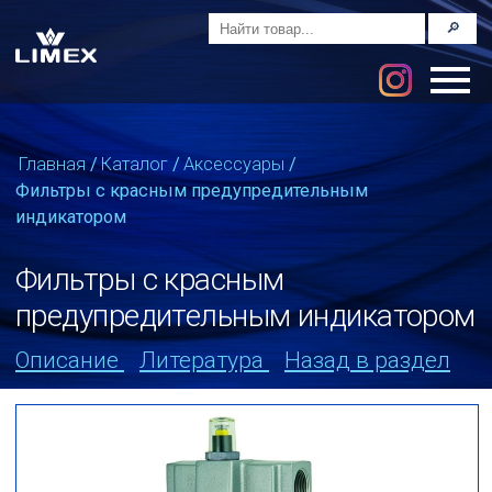
🔎
Главная
/
Каталог
/
Аксессуары
/
Фильтры с красным предупредительным
индикатором
Фильтры с красным
предупредительным индикатором
Описание
Литература
Назад в раздел