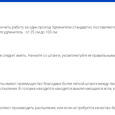
нчить работу за один проход. Удлинители стандартно поставляют
удлинитель : от 25 см до 100 см.
 следует иметь. Начните со штанги, укомплектуйте её правильны
ты имеют преимущество благодаря более лёгкой штанге между пи
распыления. В головке находится находится выключающаяся игла,
озволяют производить распыление, или если не требуется качество