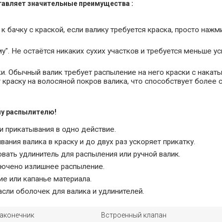
тавляет значительные преимущества :
 бачку с краской, если валику требуется краска, просто нажм
". Не остаётся никаких сухих участков и требуется меньше ус
и. Обычный валик требует распыление на него краски с накат
краску на волосяной покров валика, что способствует более 
му распылителю!
 прикатывания в одно действие.
ния валика в краску и до двух раз ускоряет прикатку.
ать удлинитель для распыления или ручной валик.
лючено излишнее распыление.
е или капанье материала.
асли оболочек для валика и удлинителей.
аконечник
Встроенный клапан