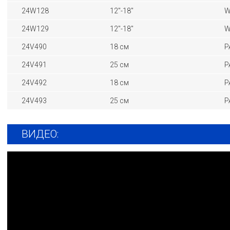
24W128
12"-18"
W
24W129
12"-18"
W
24V490
18 см
P
24V491
25 см
P
24V492
18 см
P
24V493
25 см
P
ВИДЕО: