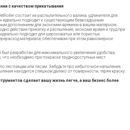
ании с качеством прикатывания
etRoller состоит из распылительного валика, удлинителя для
Он идеально подходит к существующим безвоздушным
сным дополнением для экономии времени в вашем малярном
в одно действие прикатку и распыление, экономя время и труд при
er идеально подходит для шероховатых или пористых
ерерасход материала, обеспечивая при этом равномерное
 был разработан для максимального увеличения удобства,
, что необходимо при покраске труднодоступных мест.
з по лестницам или лесам. Забудьте про избыточное напыление,
ления находится слишком далеко от поверхности, теряя краску.
трументов сделает вашу жизнь легче, а ваш бизнес более