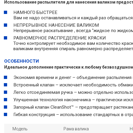
Использование распылителя для нанесения валиком предос
НАМНОГО БЫСТРЕЕ
Вам не надо останавливаться и каждый раз обращаться к
НЕПРЕРЫВНОЕ НАНЕСЕНИЕ ВАЛИКОМ
Непрерывное раскатывание , всегда "жидкое по жидкому
РАВНОМЕРНОЕ РАСПРЕДЕЛЕНИЕ КРАСКИ
Точно контролирует необходимое вам количество краск
валиками внутренняя спираль равномерно распределяет 
ОСОБЕННОСТИ
Идеальное дополнение практически к любому безвоздушно
Экономия времени и денег – объединение распыления и
Встроенный клапан – исключает необходимость обмакива
Легко отсоединяемая ручка – можно отдельно использов
Улучшенная технология наконечника – практически иск
Запорный клапан CleanShot™ – предотвращает растекани
Гибкая конструкция – использование стандартных в отр
Модель
Рама валика
Н