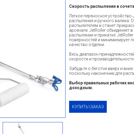
Скорость распыления в сочет
Легкое переносное устройство J
распыления и ручного валика. 
распылителям и станет прекра
арсенале. JetRoller объединяет 
распылении и прикатке. JetRoll
поверхностей и минимизирует п
качество отделки.
Весь диапазон принадлежностей
скорости и производительности
Забудьте о беготне вверх и вни
поскольку наконечник для распы
Выбор правильных рабочих инс
доходным.
КУПИТЬ\ЗАКАЗ