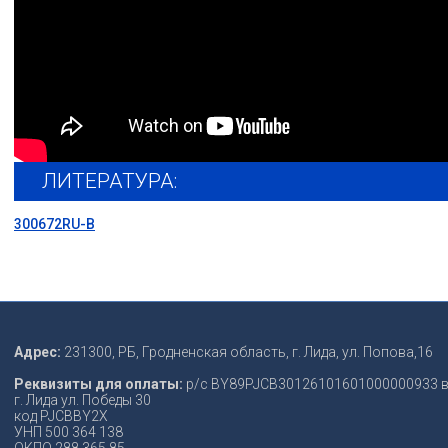
ЛИТЕРАТУРА:
300672RU-B
Адрес:
231300, РБ, Гродненская область, г. Лида, ул. Попова,16
Реквизиты для оплаты:
р/с ВY89PJCB30126101601000000933 в
г. Лида ул. Победы 30
код PJCBBY2X
УНП 500 364 138