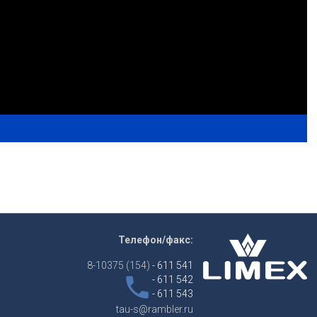
Телефон/факс:
8-10375 (154)
- 611 541
phone
- 611 542
- 611 543
tau-s@rambler.ru